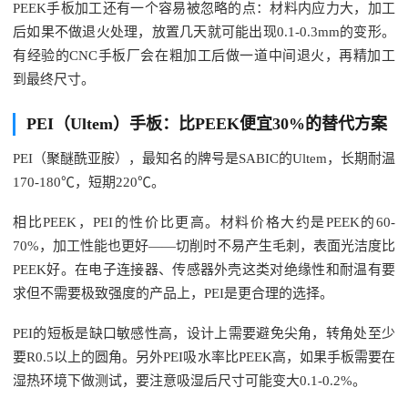
PEEK手板加工还有一个容易被忽略的点：材料内应力大，加工
后如果不做退火处理，放置几天就可能出现0.1-0.3mm的变形。
有经验的CNC手板厂会在粗加工后做一道中间退火，再精加工
到最终尺寸。
PEI（Ultem）手板：比PEEK便宜30%的替代方案
PEI（聚醚酰亚胺），最知名的牌号是SABIC的Ultem，长期耐温
170-180℃，短期220℃。
相比PEEK，PEI的性价比更高。材料价格大约是PEEK的60-
70%，加工性能也更好——切削时不易产生毛刺，表面光洁度比
PEEK好。在电子连接器、传感器外壳这类对绝缘性和耐温有要
求但不需要极致强度的产品上，PEI是更合理的选择。
PEI的短板是缺口敏感性高，设计上需要避免尖角，转角处至少
要R0.5以上的圆角。另外PEI吸水率比PEEK高，如果手板需要在
湿热环境下做测试，要注意吸湿后尺寸可能变大0.1-0.2%。