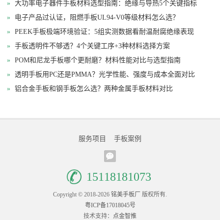
»
大功率电子器件手板材料选型指南：绝缘与导热5个关键指标
»
电子产品过认证，阻燃手板UL94-V0等级材料怎么选？
»
PEEK手板极端环境验证：5组实测数据看耐温耐腐绝缘表现
»
手板透明件不够透？4个关键工序+3种材料选择方案
»
POM和尼龙手板哪个更耐磨？材料性能对比与选型指南
»
透明手板用PC还是PMMA？光学性能、强度与成本全面对比
»
铝合金手板和钢手板怎么选？两种金属手板材料对比
服务项目
手板案例
15118181073
Copyright © 2018-2026
铭美手板厂
版权所有.
粤ICP备17018045号
技术支持：
点金智推