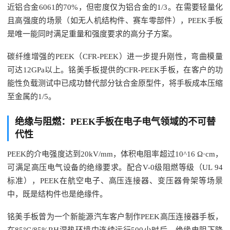
近铝合金6061的70%，但密度仅为铝合金的1/3。在需要轻量化
且高强度的场景（如无人机结构件、赛车零部件），PEEK手板
是唯一能同时满足重量和强度要求的高分子方案。
碳纤维增强的PEEK（CFR-PEEK）进一步提升刚性，弯曲模量
可达12GPa以上。铭美手板提供的CFR-PEEK手板，在客户的功
能性负载测试中已成功替代部分钛合金原型件，将手板成本压缩
至金属的1/5。
绝缘与阻燃：PEEK手板在电子电气领域的不可替
代性
PEEK的介电强度达到20kV/mm，体积电阻率超过10^16 Ω·cm，
可满足高压电气设备的绝缘要求。配合V-0级阻燃等级（UL 94
标准），PEEK在航空电子、高压连接器、变压器骨架等场景
中，既是结构件也是绝缘件。
铭美手板曾为一个新能源汽车客户制作PEEK高压连接器手板，
在85°C/85%RH湿热环境中连续运行500小时后，绝缘电阻下降