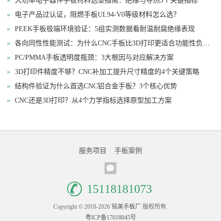
»
大功率电子器件手板材料选型指南：绝缘与导热5个关键指标
»
电子产品过认证，阻燃手板UL94-V0等级材料怎么选？
»
PEEK手板极端环境验证：5组实测数据看耐温耐腐绝缘表现
»
各向同性性能测试：为什么CNC手板比3D打印更适合功能性负载验证
»
PC/PMMA手板透明度瓶颈：3大根因与对应解决方案
»
3D打印件精度不够？CNC补加工提升尺寸精度的4个关键策略
»
结构件验证为什么首选CNC铝合金手板？3个核心优势
»
CNC还是3D打印？从4个力学指标选择原型加工方案
服务项目
手板案例
15118181073
Copyright © 2018-2026
铭美手板厂
版权所有.
粤ICP备17018045号