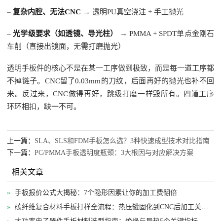
–
复杂内腔、无法CNC
→ 透明PU真空浇注 + 手工抛光
–
光学级要求（如透镜、导光柱）
→ PMMA + SPDT单点金刚石
车削（直接出镜面，无需打磨抛光）
透明手板件的核心不是在某一工序做到极致，而是每一道工序都
不掉链子。CNC留了0.03mm的刀纹，后面再好的抛光也补不回
来。反过来，CNC做得再好，跳级打磨一样毁所有。四道工序
环环相扣，缺一不可。
上一篇：
SLA、SLS和FDM手板怎么选？3种快速成型技术对比指南
下一篇：
PC/PMMA手板透明度瓶颈：3大根因与对应解决方案
相关文章
»
手板报价公式大揭秘：7个隐形因素让你的加工费翻倍
»
碳纤维复合材料手板打样全流程：热压罐固化到CNC后加工关键控制点