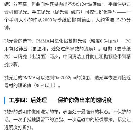
蜡）效率高，但曲面件容易抛出不均匀的”波浪纹”，平面件更适
合机械抛光。手工抛光（抛光膏+绒布）可控性好但耗时——一
个手机大小的件从2000号砂纸底抛到镜面，大约需要15-30分
钟。
抛光膏的选择：PMMA用氧化铝基抛光膏（粒度0.5-1μm），PC
用氧化铈基（更温和，避免过热导致的流痕）。粗抛（去砂纸
纹）→精抛（出镜面）两步，中间清洁工件防止粗抛颗粒带到精
抛步骤。
抛光后的PMMA可以达到Ra<0.02μm的镜面，透光率恢复到接近
母材的理论值（90%以上）。
工序四：后处理——保护你做出来的透明度
抛好的透明件像刚洗完的车，表面处于最脆弱的状态。不保护的
话，一次手指触摸留下的油脂、一次运输中的轻微摩擦，都会让
透明度打折扣。