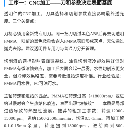
工序一：CNC加工——刀和参数决定表面基底
透明件的CNC加工，刀具选择和切削参数直接影响最终透光
度。三个关键点：
刀柄必须用全新或专用刀。同一把刀切过黑色ABS后再去切透明
PMMA，残留的黑色微粒会嵌入PMMA表面形成灰点，无法通过
抛光去除。建议透明件专用刀与普通刀分开管理。
切削液的选择影响表面微裂纹。油性切削液冷却效果好但对
PMMA有微溶蚀效应，加工后表面会起一层雾。水性切削液更安
全，但冷却效果略差，需要降低进给速度补偿。行业经验是：
PMMA用水性，PC可油可水。
主轴转速和进给的匹配。PMMA在转速过高（>18000rpm）或进
给过慢时会产生热熔化痕迹，表面出现”熔接纹”——本质是局部
过热导致的热塑性流痕。推荐的粗加工参数：转速12000-
15000rpm，进给1500-2500mm/min，切深0.5-1mm。精加工留
0.1-0.15mm余量，转速提到18000rpm，进给降到800-