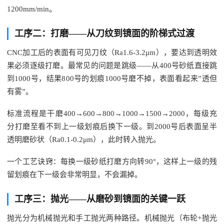
1200mm/min。
工序二：打磨——从刀纹到镜面的阶梯式过渡
CNC加工后的表面有可见刀纹（Ra1.6-3.2μm），要达到透明效
果必须逐级打磨。最常见的问题是跳级——从400号砂纸直接跳
到1000号，结果800号的划痕1000号磨不掉，表面看起来”透但
有雾”。
标准流程是干磨400→600→800→1000→1500→2000，每级充
分打磨至看不到上一级划痕后换下一级。到2000号后表面呈半
透明磨砂状（Ra0.1-0.2μm），此时转入抛光。
一个工艺诀窍：每换一级砂纸打磨方向转90°，这样上一级的残
留划痕在下一级会非常明显，不会漏掉。
工序三：抛光——从磨砂到镜面的关键一跃
抛光分为机械抛光和手工抛光两种路径。机械抛光（布轮+抛光