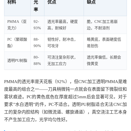
材料
光
优点
缺点
率
PMMA（亚
92-
透光率最高，硬度
脆，CNC加工易崩
克力）
93%
高，耐候好
边，不耐溶剂
PC（聚碳酸
88-
韧性好，耐冲击，
略黄底，表面硬度低
酯）
90%
可攻牙
易划伤
80-
可浇注复杂形状，
透光率偏低，长期会
透明PU树脂
88%
无加工应力
微黄变
PMMA的透光率是天花板（92%），但CNC加工透明PMMA是难
度最高的组合之一——刀具稍微钝一点就会在表面留下微裂纹和
雾状痕迹。PC的黄色底色在厚度超过5mm后会显著可见，对于
要求”水白透明”的件，PC不适合。透明PU树脂适合无法CNC加
工的复杂内腔结构（如微流道、螺旋通道），真空浇注工艺本身
不产生加工应力，光学均匀性好。