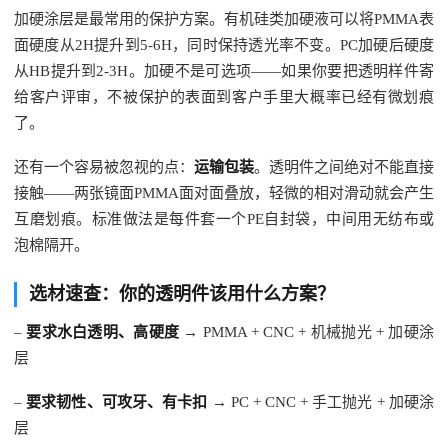
加硬涂层是最常用的保护方案。有机硅类加硬液可以将PMMA表
面硬度从2H提升到5-6H，同时保持透光率不变。PC加硬后硬度
从HB提升到2-3H。加硬不是可选项——如果你要把透明样件寄
给客户评审，不被保护的表面到客户手里大概率已经有微划痕
了。
还有一个容易被忽视的点：
运输包装
。透明件之间绝对不能直接
接触——两张镜面PMMA面对面叠放，轻微的相对滑动就会产生
互磨划痕。标准做法是每件套一个PE自封袋，中间用无纺布或
泡棉隔开。
选材速查：你的透明件该用什么方案？
–
要求水白透明、高硬度
→ PMMA + CNC + 机械抛光 + 加硬涂
层
–
要求韧性、可攻牙、有卡扣
→ PC + CNC + 手工抛光 + 加硬涂
层