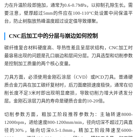
力在升温阶段即施加，通常为0.6-0.7MPa，以抑制孔隙生长。需
要注意，壁厚超过5mm的件应在100-110°C处设置中间保温平
台，防止树脂放热峰温度超过设定值导致爆聚。
CNC后加工中的分层与崩边如何控制
碳纤维复合材料硬度高、导热性差且呈层状结构，CNC加工时
最容易出现的问题是孔口崩边和层间分层。刀具选型和切削参数
是控制加工质量的两个核心变量。
刀具方面，必须使用金刚石涂层（CVD）或PCD刀具。普通硬
质合金刀具在加工碳纤复材时，后刀面磨损速度极快，通常在切
削长度不足3米时即出现明显磨损，导致切削力增大并诱发分
层。金刚石涂层刀具的寿命是硬质合金的10-20倍。
切削参数方面，粗加工阶段推荐参数为：主轴转速8000-
12000rpm，进给速度800-1200mm/min，径向切深不超过刀具直
径的30%，轴向切深0.5-1.0mm。精加工阶段降速至6000-