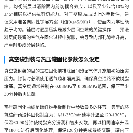
曲，均衡铺层以消除面内剪切耦合效应，以及至少包含10%的
±45°铺层以提供抗剪切能力。对于壁厚3mm以上的手板件，建
议采用准各向同性铺层方案（如[0/±45/90]s），使面内力学性能
趋于均匀。铺层时逐层压实是减少层间空隙的关键操作——预浸
料层间残留的空气在固化过程中膨胀，会导致内部孔隙率升高，
严重时形成分层缺陷。
真空袋封装与热压罐固化参数怎么设定
真空袋封装的目的是在固化前排除层间残留气体并施加初始压实
压力。封装时必须使用透气毡和隔离膜，确保真空通路不被树脂
堵塞。真空度通常控制在-0.08MPa至-0.095MPa范围，保压至少
30分钟后再进罐。
热压罐固化曲线是碳纤维手板制作中参数最多的环节。典型的环
氧碳纤预浸料固化制度为：以1-3°C/min速率升温至120-130°C，
保温60-90分钟使树脂充分浸润和初步交联，再以相同速率升温
至180°C进行后固化处理，保温120分钟完成最终交联。罐内压