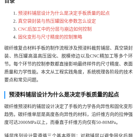
目录
预浸料铺层设计为什么是决定手板质量的起点
真空袋封装与热压罐固化参数怎么设定
CNC后加工中的分层与崩边如何控制
固化变形与尺寸精度的控制策略
碳纤维复合材料手板的制作流程涉及预浸料裁剪铺层、真空袋封
装、热压罐高温高压固化、脱模修边以及CNC精加工等多个环
节。每个环节的控制参数都直接影响最终样件的尺寸精度、表面
质量和力学性能。本文从工程实践角度，系统梳理各阶段的技术
要点和常见问题。
预浸料铺层设计为什么是决定手板质量的起点
碳纤维预浸料的铺层设计决定了手板的力学各向异性和固化变形
趋势。碳纤维单层是高度各向异性的材料，沿纤维方向的拉伸强
度可达2000MPa以上，而垂直于纤维方向仅有50-80MPa。
铺层序列设计需遵循三个基本原则：对称铺层以避免固化后翘