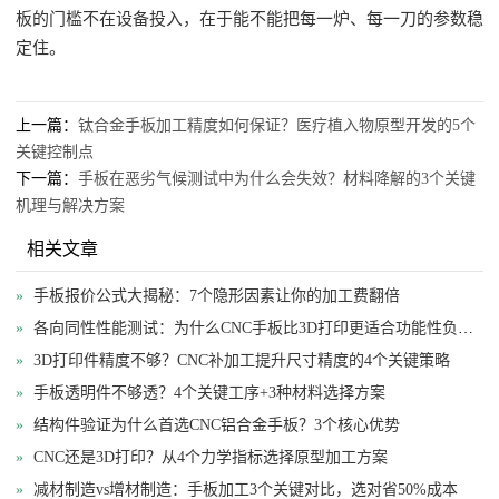
板的门槛不在设备投入，在于能不能把每一炉、每一刀的参数稳
定住。
上一篇：
钛合金手板加工精度如何保证？医疗植入物原型开发的5个
关键控制点
下一篇：
手板在恶劣气候测试中为什么会失效？材料降解的3个关键
机理与解决方案
相关文章
»
手板报价公式大揭秘：7个隐形因素让你的加工费翻倍
»
各向同性性能测试：为什么CNC手板比3D打印更适合功能性负载验证
»
3D打印件精度不够？CNC补加工提升尺寸精度的4个关键策略
»
手板透明件不够透？4个关键工序+3种材料选择方案
»
结构件验证为什么首选CNC铝合金手板？3个核心优势
»
CNC还是3D打印？从4个力学指标选择原型加工方案
»
减材制造vs增材制造：手板加工3个关键对比，选对省50%成本