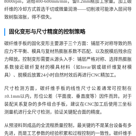
8000rpm，进给400-600mm/min，留0.2mm精加工余量。加工碳
纤维的冷却方式首选干切或微量润滑——切削液可能渗入层间导
致树脂溶胀，得不偿失。
固化变形与尺寸精度的控制策略
碳纤维手板的固化变形主要源于三个方面：铺层不对称导致的热
应力不平衡、模具与复材热膨胀系数不匹配、以及脱模后残余应
力释放。控制变形需要从源头入手：铺层严格对称、选择热膨胀
系数接近碳纤复材的模具材料（如Invar钢或碳纤维复材模
具）、脱模后放置24小时自然时效后再进行CNC精加工。
尺寸检测方面，碳纤维手板的线性尺寸公差通常可控制在
±0.1mm以内，形位公差（平面度、垂直度等）因件而异。对于
装配关系复杂的多件组合手板，建议在CNC加工后使用三坐标
测量机进行全尺寸检测，验证关键配合面的精度。
从预浸料到成品的全流程质量控制，最关键的不是某台设备有多
先进，而是工艺参数的经验积累和过程控制的一致性。碳纤维手