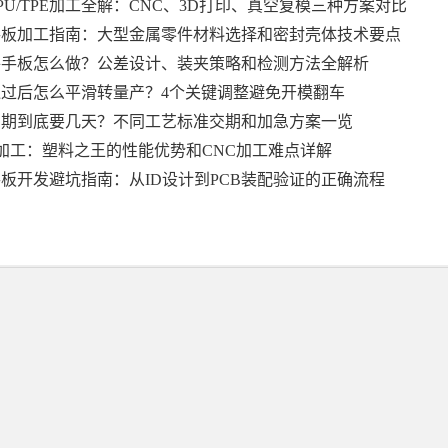
PU/TPE加工全解：CNC、3D打印、真空复模三种方案对比
手板加工指南：大型金属零件材料选择和密封壳体技术要点
件手板怎么做？公差设计、装夹策略和检测方法全解析
过后怎么平滑转量产？4个关键调整避免开模翻车
周期到底要几天？不同工艺标准交期和加急方案一览
板加工：塑料之王的性能优势和CNC加工难点详解
板开发避坑指南：从ID设计到PCB装配验证的正确流程