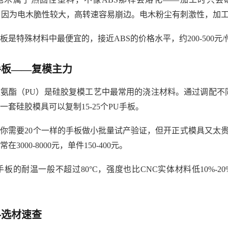
M），因为电木脆性较大，高转速容易崩边。电木粉尘有刺激性，加
板是特殊材料中最便宜的，接近ABS的价格水平，约200-500元/
手板——复模主力
氨酯（PU）是硅胶复模工艺中最常用的浇注材料。通过调配不同
一套硅胶模具可以复制15-25个PU手板。
你需要20个一样的手板做小批量试产验证，但开正式模具又太贵
3000-8000元，单件150-400元。
手板的耐温一般不超过80°C，强度也比CNC实体材料低10%-
料选材速查