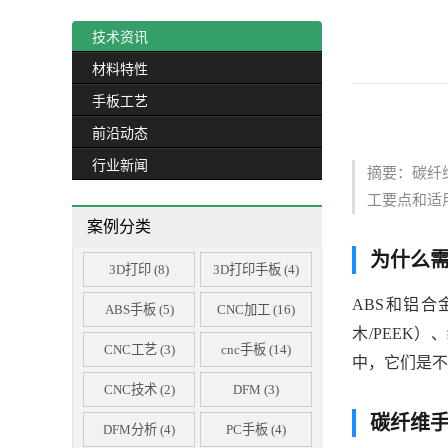
工业设备手板样品
技术资讯
智能家居手板样品
材料特性
穿戴设备手板样品
手板工艺
显示器手板样品
医疗类手板样品
前沿动态
汽车手板样品
行业新闻
摘要：碳纤
亚克力手板样品
工要点和适
电力设备类手板
案例分类
为什么
3D打印
(8)
3D打印手板
(4)
ABS和铝
ABS手板
(5)
CNC加工
(16)
木/PEEK）、
CNC工艺
(3)
cnc手板
(14)
中，它们是不
CNC技术
(2)
DFM
(3)
碳纤维
DFM分析
(4)
PC手板
(4)