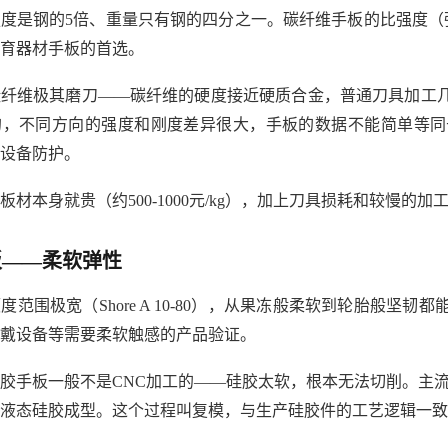
强度是钢的5倍、重量只有钢的四分之一。碳纤维手板的比强度（
育器材手板的首选。
碳纤维极其磨刀——碳纤维的硬度接近硬质合金，普通刀具加工
的，不同方向的强度和刚度差异很大，手板的数据不能简单等同
设备防护。
板材本身就贵（约500-1000元/kg），加上刀具损耗和较慢的
板——柔软弹性
度范围极宽（Shore A 10-80），从果冻般柔软到轮胎般
戴设备等需要柔软触感的产品验证。
胶手板一般不是CNC加工的——硅胶太软，根本无法切削。主流
液态硅胶成型。这个过程叫复模，与生产硅胶件的工艺逻辑一致