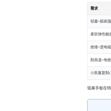
需求
轻量+超高
柔软弹性触
绝缘+透电
耐高温+电
小批量复制(1
铭美手板在特