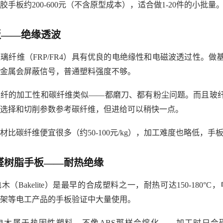
胶手板约200-600元（不含原型成本），适合做1-20件的小
板——绝缘透波
璃纤维（FRP/FR4）具有优良的电绝缘性和电磁波透过性。
金属会屏蔽信号，普通塑料强度不够。
玻纤的加工性和碳纤维类似——都磨刀、都有粉尘问题。而且玻
选择和切削参数参考碳纤维，但进给可以稍快一点。
材比碳纤维便宜很多（约50-100元/kg），加工难度也略低，手板价
醛树脂手板——耐热绝缘
木（Bakelite）是最早的合成塑料之一，耐热可达150-18
架等电工产品的手板验证中大量使用。
电木属于热固性塑料，不像ABS那样会熔化——加工时只会碳化