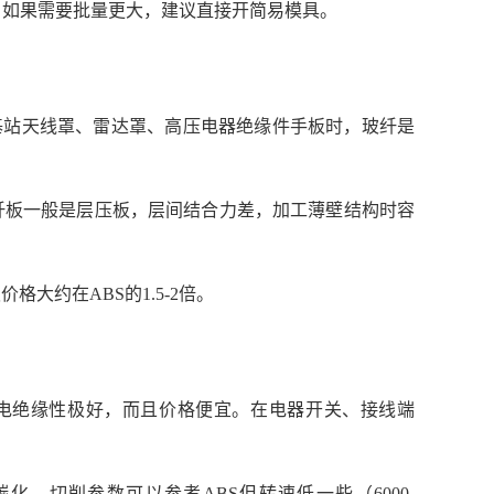
批量。如果需要批量更大，建议直接开简易模具。
做基站天线罩、雷达罩、高压电器绝缘件手板时，玻纤是
纤板一般是层压板，层间结合力差，加工薄壁结构时容
格大约在ABS的1.5-2倍。
0°C，电绝缘性极好，而且价格便宜。在电器开关、接线端
。切削参数可以参考ABS但转速低一些（6000-