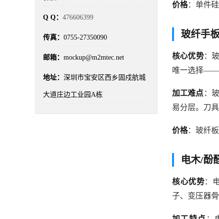
价格
：单件硅
材料选型
(7)
汽车手板
(2)
Q Q：
476606399
汽车零部件手板
(3)
深圳手板厂
(100)
玻纤手
传真：
0755-27350090
真空复模
(8)
硅胶模具
(4)
核心优势
：玻
邮箱：
mockup@m2mtec.net
精密加工
(3)
精密手板
(4)
唯一选择——
地址：
深圳市宝安区西乡固戍航城
车灯手板
(3)
透明手板
(4)
加工难点
：
大道庄边工业园A栋
钣金手板
(3)
铝合金手板
(5)
易分层。刀具
铭美手板
(48)
价格
：玻纤板
电木/酚
核心优势
：电
子、变压器骨
加工特点
：