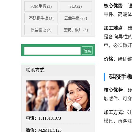
核心优势
：
POM手板
(3)
SLA
(2)
零件、高端体
不锈钢手板
(3)
五金手板
(27)
加工难点
：
原型验证
(2)
宝安手板厂
(5)
是各向异性
尼龙手板
(5)
工程塑料
(3)
电，必须做好
工艺选型
(3)
广州手板厂
(2)
价格
：碳纤维
成本对比
(2)
手板制造
(2)
联系方式
硅胶手
手板加工
(6)
手板厂
(100)
手板工艺
(3)
手板打样
(16)
核心优势
：硬
触感件、可穿
手板打样流程
(3)
手板报价
(5)
加工方式
：硅
手板材料
(3)
手板模型
(100)
电话：
15118181073
模具，再浇注
手板精度
(4)
手板选型
(2)
微信：
M2MTEC123