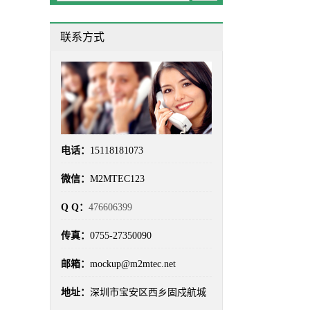
成本对比
(2)
手板制造
(2)
联系方式
手板加工
(6)
手板厂
(100)
手板工艺
(3)
手板打样
(16)
手板打样流程
(3)
手板报价
(5)
手板材料
(3)
手板模型
(100)
电话：
15118181073
手板精度
(4)
手板选型
(2)
微信：
M2MTEC123
材料选型
(7)
汽车手板
(2)
Q Q：
476606399
汽车零部件手板
(3)
深圳手板厂
(100)
传真：
0755-27350090
真空复模
(8)
硅胶模具
(4)
邮箱：
mockup@m2mtec.net
精密加工
(3)
精密手板
(4)
地址：
深圳市宝安区西乡固戍航城
车灯手板
(3)
透明手板
(4)