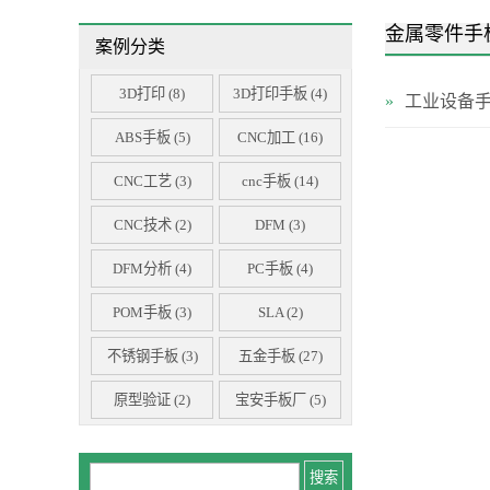
机器人手板样品
金属零件手
案例分类
工业设备手板样品
智能家居手板样品
3D打印
(8)
3D打印手板
(4)
»
工业设备
穿戴设备手板样品
ABS手板
(5)
CNC加工
(16)
显示器手板样品
医疗类手板样品
CNC工艺
(3)
cnc手板
(14)
汽车手板样品
CNC技术
(2)
DFM
(3)
亚克力手板样品
DFM分析
(4)
PC手板
(4)
POM手板
(3)
SLA
(2)
不锈钢手板
(3)
五金手板
(27)
原型验证
(2)
宝安手板厂
(5)
尼龙手板
(5)
工程塑料
(3)
工艺选型
(3)
广州手板厂
(2)