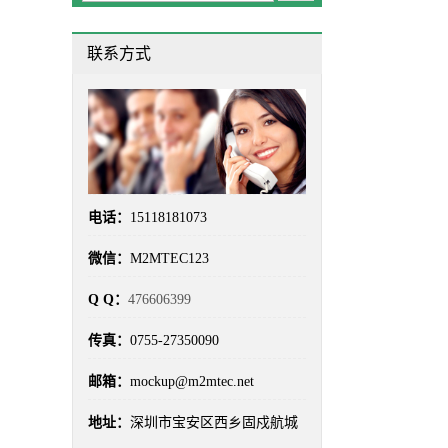
成本对比
(2)
手板制造
(2)
联系方式
手板加工
(6)
手板厂
(100)
手板工艺
(3)
手板打样
(16)
手板打样流程
(3)
手板报价
(5)
手板材料
(3)
手板模型
(100)
电话：
15118181073
手板精度
(4)
手板选型
(2)
微信：
M2MTEC123
材料选型
(7)
汽车手板
(2)
Q Q：
476606399
汽车零部件手板
(3)
深圳手板厂
(100)
传真：
0755-27350090
真空复模
(8)
硅胶模具
(4)
邮箱：
mockup@m2mtec.net
精密加工
(3)
精密手板
(4)
地址：
深圳市宝安区西乡固戍航城
车灯手板
(3)
透明手板
(4)