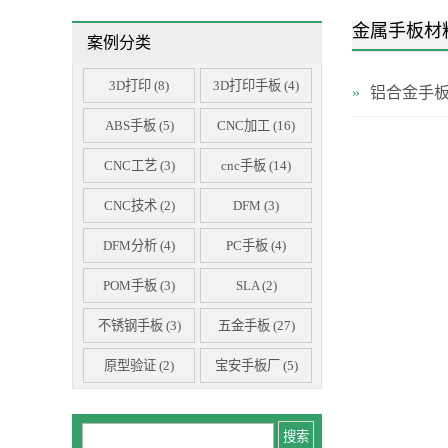
工业设备手板样品
金属手板材
案例分类
智能家居手板样品
穿戴设备手板样品
3D打印
(8)
3D打印手板
(4)
»
铝合金手
显示器手板样品
ABS手板
(5)
CNC加工
(16)
医疗类手板样品
CNC工艺
(3)
cnc手板
(14)
汽车手板样品
亚克力手板样品
CNC技术
(2)
DFM
(3)
DFM分析
(4)
PC手板
(4)
POM手板
(3)
SLA
(2)
不锈钢手板
(3)
五金手板
(27)
原型验证
(2)
宝安手板厂
(5)
尼龙手板
(5)
工程塑料
(3)
工艺选型
(3)
广州手板厂
(2)