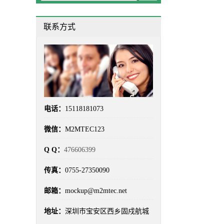
成本对比
(2)
手板制造
(2)
联系方式
手板加工
(6)
手板厂
(100)
手板工艺
(3)
手板打样
(16)
手板打样流程
(3)
手板报价
(5)
手板材料
(3)
手板模型
(100)
电话：
15118181073
手板精度
(4)
手板选型
(2)
微信：
M2MTEC123
材料选型
(7)
汽车手板
(2)
Q Q：
476606399
汽车零部件手板
(3)
深圳手板厂
(100)
传真：
0755-27350090
真空复模
(8)
硅胶模具
(4)
邮箱：
mockup@m2mtec.net
精密加工
(3)
精密手板
(4)
地址：
深圳市宝安区西乡固戍航城
车灯手板
(3)
透明手板
(4)