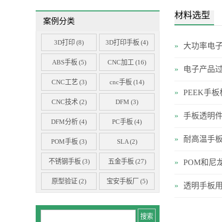
机器人手板样品
材料选型
案例分类
工业设备手板样品
智能家居手板样品
3D打印
(8)
3D打印手板
(4)
»
大功率电
穿戴设备手板样品
ABS手板
(5)
CNC加工
(16)
显示器手板样品
»
电子产品过
医疗类手板样品
CNC工艺
(3)
cnc手板
(14)
»
PEEK手
汽车手板样品
CNC技术
(2)
DFM
(3)
亚克力手板样品
»
手板透明件
DFM分析
(4)
PC手板
(4)
»
耐高温手板
POM手板
(3)
SLA
(2)
不锈钢手板
(3)
五金手板
(27)
»
POM和尼
原型验证
(2)
宝安手板厂
(5)
»
透明手板用
尼龙手板
(5)
工程塑料
(3)
工艺选型
(3)
广州手板厂
(2)