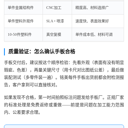
单件金属结构件
CNC加工
精度高、材料选择广
单件塑料外观件
SLA + 喷漆
速度快、表面效果好
10-50件塑料件
真空复模
单件成本低、材料可调
质量验证：怎么确认手板合格
手板交付后，建议按这个顺序检验：先看外观（表面有没有明显
瑕疵、色差），再量关键尺寸（用卡尺对比图纸公差），最后做
装配测试（多零件装一遍）。铭美每件手板出货前都会附检测报
告，客户拿到可以直接核对。
如果发现不合格，第一时间拍照标注问题发给手板厂。正规厂家
的标准处理是免费返修或重做——前提是问题在加工能力范围
内、公差要求合理。