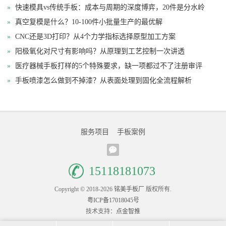
»
快速模具vs传统手板：成本与周期的深度博弈，20件是分水岭
»
真空复模是什么？10-100件小批量生产的最优解
»
CNC还是3D打印？从4个力学指标选择原型加工方案
»
阳极氧化对尺寸有影响吗？从原理到工艺控制一次讲透
»
医疗器械手板打样的5个特殊要求，缺一项都过不了注册审评
»
手板喷漆怎么做到不掉漆？从表面处理到固化全流程解析
服务项目
手板案例
15118181073
Copyright © 2018-2026
铭美手板厂
版权所有.
粤ICP备17018045号
技术支持：
点金智推