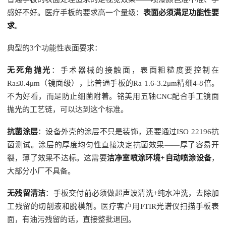
感好不好。医疗手板的要求高一个量级：
表面必须满足功能性要
求
。
典型的3个功能性表面要求：
无死角抛光
：手术器械的接触面，表面粗糙度要控制在
Ra≤0.4μm（镜面级），比普通手板的Ra 1.6-3.2μm精细4-8倍。
不为好看，而是防止细菌附着。铭美用五轴CNC配合手工镜面
抛光的工艺链，可以达到这个标准。
抗菌涂层
：设备外壳的涂层不只是装饰，还要通过ISO 22196抗
菌测试。涂层的厚度均匀性直接决定抗菌效果——厚了容易开
裂，薄了效果不达标。这需要
洁净室喷涂环境+自动喷涂设备
，
大部分小厂不具备。
无残留清洁
：手板交付前必须做超声波清洗+纯水冲洗，去除加
工残留的切削液和脱模剂。医疗客户用FTIR光谱仪扫描手板表
面，有油污残留的话，直接整批退回。