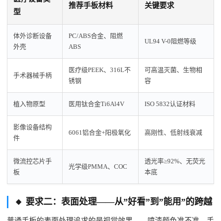
推荐手板材料
关键要求
型
体外诊断设备
PC/ABS合金、阻燃
UL94 V-0阻燃等级
外壳
ABS
医疗级PEEK、316L不
可高温灭菌、生物相
手术器械手柄
锈钢
容
植入物原型
医用钛合金Ti6Al4V
ISO 5832认证材料
影像设备结构
6061铝合金+阳极氧化
高刚性、低射线衰减
件
微流控芯片手
透光率≥92%、无荧光
光学级PMMA、COC
板
本底
🔸 要求二：表面处理——从”好看”到”能用”的跨越
普通手板的表面处理追求的是视觉效果——喷漆颜色准不准、手